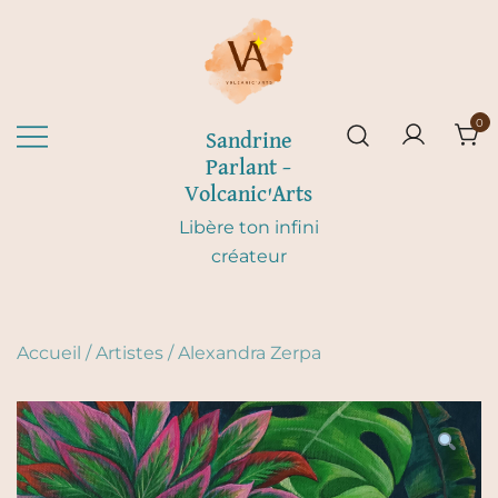
Skip
to
content
0
Sandrine
Parlant –
Volcanic'Arts
Libère ton infini
créateur
Accueil
/
Artistes
/
Alexandra Zerpa