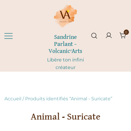
Skip
to
content
0
Sandrine
Parlant –
Volcanic'Arts
Libère ton infini
créateur
Accueil
/ Produits identifiés “Animal - Suricate”
Animal - Suricate