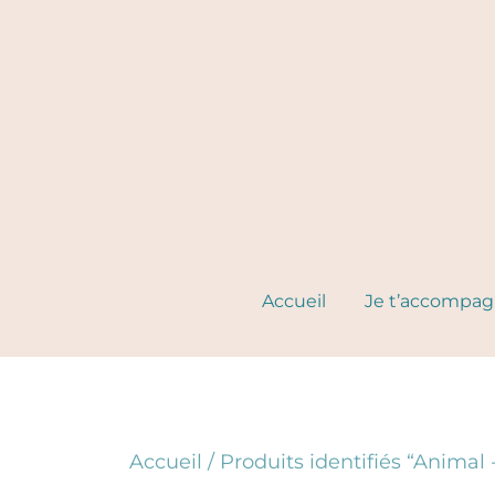
Skip
to
content
Accueil
Je t’accompa
Accueil
/ Produits identifiés “Anima