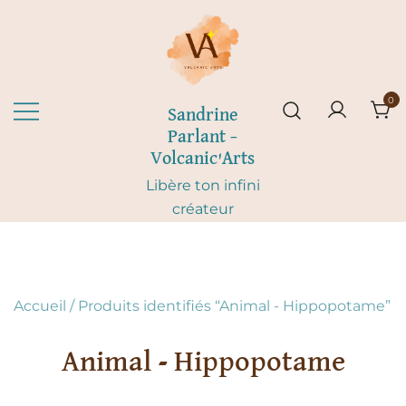
Skip
to
content
0
Sandrine
Parlant –
Volcanic'Arts
Libère ton infini
créateur
Accueil
/ Produits identifiés “Animal - Hippopotame”
Animal - Hippopotame